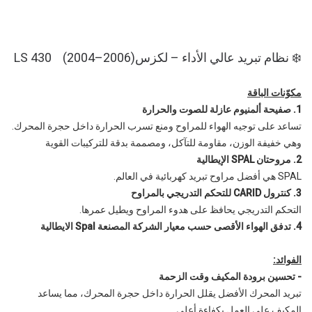
❄️ نظام تبريد عالي الأداء – لكزسLS 430 (2004–2006)
مكوّنات الباقة
1. صفيحة ألمنيوم عازلة للصوت والحرارة
تساعد على توجيه الهواء للمراوح ومنع تسرب الحرارة داخل حجرة المحرك.
وهي خفيفة الوزن، مقاومة للتآكل، ومصممة بدقة للتركيبات القوية
2. مروحتان SPAL الإيطالية
SPAL هي أفضل مراوح تبريد كهربائية في العالم.
3. كنترول CARID للتحكم التدريجي بالمراوح
التحكم التدريجي يحافظ على هدوء المراوح ويطيل عمرها.
4. تدفق الهواء الأقصى حسب معيار الشركة المصنعة Spal الايطالية
الفوائد:
- تحسين برودة المكيف وقت الزحمة
تبريد المحرك الأفضل يقلل الحرارة داخل حجرة المحرك، مما يساعد
المكيف على العمل بكفاءة أعلى.