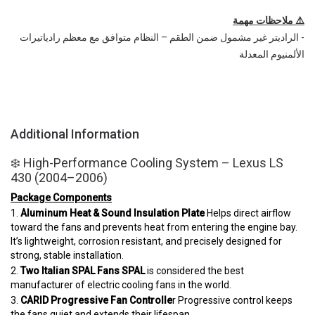
⚠️ ملاحظات مهمة
- الراديتر غير مشمول ضمن الطقم – النظام متوافق مع معظم رادياتيرات
الألمنيوم المعدلة
Additional Information
❄️ High-Performance Cooling System – Lexus LS
430 (2004–2006)
Package Components
1.
Aluminum Heat & Sound Insulation Plate
Helps direct airflow
toward the fans and prevents heat from entering the engine bay.
It’s lightweight, corrosion resistant, and precisely designed for
strong, stable installation.
2.
Two Italian SPAL Fans SPAL
is considered the best
manufacturer of electric cooling fans in the world.
3.
CARID Progressive Fan Controlle
r Progressive control keeps
the fans quiet and extends their lifespan.