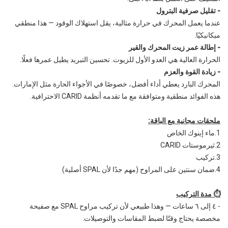
- تقليل صرفية البترول
عندما يعمل المحرك في حرارة مثالية، يقل استهلاك الوقود — هذا منطقي
ميكانيكيًا.
- إطالة عمر زيت المحرك والقير
الحرارة العالية هي العدو الأول للزيوت. تحسين التبريد يطيل عمرها فعلًا.
- زيادة القوة والعزم
المحرك البارد يعطي أداء أفضل، خصوصًا في الأجواء الحارة مثل الإمارات.
هذه الفوائد منطقية ومتوافقة مع ما تقدمه أنظمة CARID الاحترافية.
ملحقات مجانية مع الباقة:
1.ماء إينوك الخاص
2.ثيرموستات CARID
3.تركيب
4.ضمان سنتين على المراوح (مهم جدًا لأن SPAL أصلية)
⏱ مدة التركيب
- ٤ إلى ٦ ساعات — وهذا طبيعي لأن تركيب مراوح SPAL مع صفيحة
مخصصة يحتاج وقتًا لضبط المقاسات والتوصيلات.