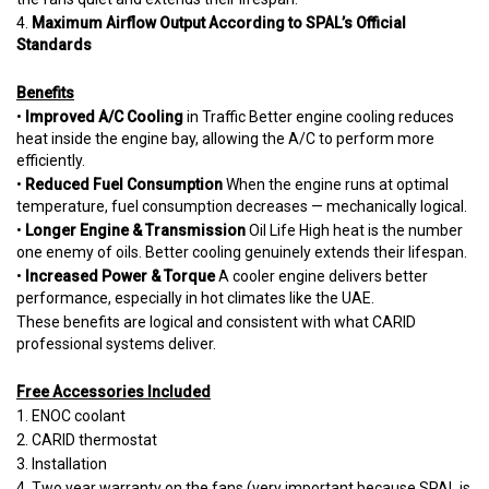
4.
Maximum Airflow Output According to SPAL’s Official
Standards
Benefits
•
Improved A/C Cooling
in Traffic Better engine cooling reduces
heat inside the engine bay, allowing the A/C to perform more
efficiently.
•
Reduced Fuel Consumption
When the engine runs at optimal
temperature, fuel consumption decreases — mechanically logical.
•
Longer Engine & Transmission
Oil Life High heat is the number
one enemy of oils. Better cooling genuinely extends their lifespan.
•
Increased Power & Torque
A cooler engine delivers better
performance, especially in hot climates like the UAE.
These benefits are logical and consistent with what CARID
professional systems deliver.
Free Accessories Included
1. ENOC coolant
2. CARID thermostat
3. Installation
4. Two year warranty on the fans (very important because SPAL is