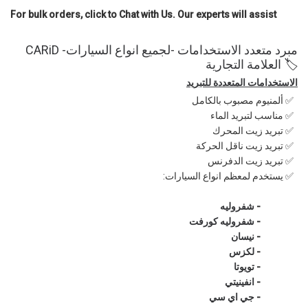
For bulk orders, click to Chat with Us. Our experts will assist
CARiDمبرد متعدد الاستخدامات -لجميع انواع السيارات-
🏷️ العلامة التجارية
الاستخدامات المتعددة للتبريد
ألمنيوم مصبوب بالكامل ✅
مناسب لتبريد الماء ✅
تبريد زيت المحرك ✅
تبريد زيت ناقل الحركة ✅
تبريد زيت الدفرنس ✅
✅ يستخدم لمعظم انواع السيارات:
شفروليه
-
شفروليه كورفت
-
نيسان
-
لكزس
-
تويوتا
-
انفينيتي
-
جي اي سي
-