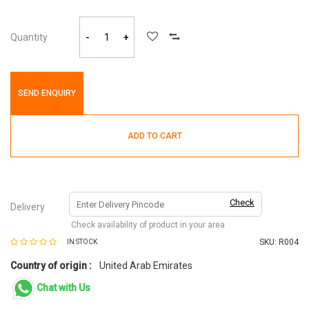
Quantity
-
+
SEND ENQUIRY
ADD TO CART
Check
Delivery
Check availability of product in your area
SKU:
R004
IN STOCK
Country of origin :
United Arab Emirates
Chat with Us